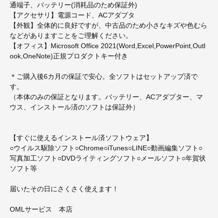
通端子、バッテリー(消耗品のため保証外)
【アクセサリ】電源コード、ACアダプタ
【外観】全体的に良好ですが、中古品のため小さなキズや色むら
などがありますことをご理解ください。
【オフィス】Microsoft Office 2021(Word,Excel,PowerPoint,Outl
ook,OneNote)正規プロダクトキー付き
＊ご購入後6カ月の保証で安心。全ソフトはセットアップ済で
す。
（本体のみの保証となります。バッテリー、ACアダプター、マ
ウス、インストール済のソフトは保証外）
【すぐに使えるインストール済ソフトウェア】
○ウイルス駆除ソフト○Chrome○iTunes○LINE○動画編集ソフト○
写真加工ソフト○DVDライティングソフト○メールソフト○年賀状
ソフト等
届いたその日にさくさく使えます！
OMLサービス 本店