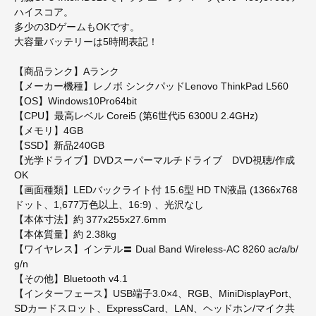
ハイスコア。
多少の3DゲームもOKです。
大容量バッテリーは5時間表記！
【商品ランク】Aランク
【メーカー機種】レノボ シンクパッドLenovo ThinkPad L560
【OS】Windows10Pro64bit
【CPU】最高レベル Corei5 (第6世代i5 6300U 2.4GHz)
【メモリ】4GB
【SSD】新品240GB
【光学ドライブ】DVDスーパーマルチドライブ DVD視聴/作成
OK
【画面種類】LEDバックライト付 15.6型 HD TN液晶 (1366x768
ドット、1,677万色以上、16:9) 、光沢なし
【本体寸法】約 377x255x27.6mm
【本体質量】約 2.38kg
【ワイヤレス】インテル〓 Dual Band Wireless-AC 8260 ac/a/b/
g/n
【その他】Bluetooth v4.1
【インターフェース】USB端子3.0×4、RGB、MiniDisplayPort、
SDカードスロット、ExpressCard、LAN、ヘッドホン/マイク共