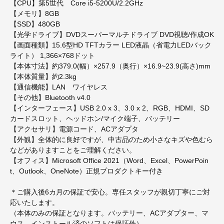
【CPU】第5世代 Core i5-5200U/2.2GHz
【メモリ】8GB
【SSD】480GB
【光学ドライブ】DVDスーパーマルチドライブ DVD視聴/作成OK
【画面種類】15.6型HD TFTカラー LED液晶（省電力LEDバック
ライト） 1,366×768ドット
【本体寸法】約379.0(幅）×257.9（奥行）×16.9~23.9(高さ)mm
【本体質量】約2.3kg
【通信機能】LAN ワイヤレス
【その他】Bluetooth v4.0
【インターフェース】USB 2.0 x 3、3.0 x 2、RGB、HDMI、SD
カードスロット、ヘッドホン/マイク端子、バッテリー
【アクセサリ】電源コード、ACアダプタ
【外観】全体的に良好ですが、中古品のため小さなキズや色むら
などがありますことをご理解ください。
【オフィス】Microsoft Office 2021（Word、Excel、PowerPoin
t、Outlook、OneNote）正規プロダクトキー付き
＊ご購入後6カ月の保証で安心。専任スタッフが親切丁寧にご対
応いたします。
（本体のみの保証となります。バッテリー、ACアダプター、マ
ウス、インストール済のソフトは保証外）