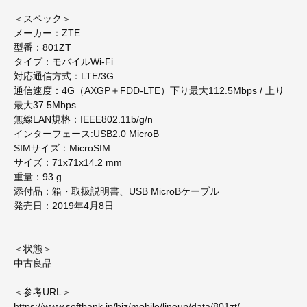
＜スペック＞
メーカー：ZTE
型番：801ZT
タイプ：モバイルWi-Fi
対応通信方式：LTE/3G
通信速度：4G（AXGP＋FDD-LTE）下り最大112.5Mbps / 上り
最大37.5Mbps
無線LAN規格：IEEE802.11b/g/n
インターフェース:USB2.0 MicroB
SIMサイズ：MicroSIM
サイズ：71x71x14.2 mm
重量：93 g
添付品：箱・取扱説明書、USB MicroBケーブル
発売日：2019年4月8日
＜状態＞
中古良品
＜参考URL＞
https://www.softbank.jp/biz/mobile/lineup/data/801zt/