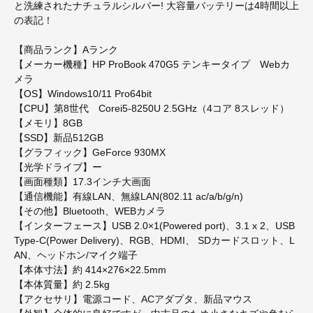
と洗練されたナチュラルシルバー! 大容量バッテリーは4時間以上
の表記！
【商品ランク】Aランク
【メーカー機種】HP ProBook 470G5 テンキータイプ Webカ
メラ
【OS】Windows10/11 Pro64bit
【CPU】第8世代 Corei5-8250U 2.5GHz（4コア 8スレッド）
【メモリ】8GB
【SSD】新品512GB
【グラフィック】GeForce 930MX
【光学ドライブ】ー
【画面種類】17.3インチ大画面
【通信機能】有線LAN、無線LAN(802.11 ac/a/b/g/n)
【その他】Bluetooth、WEBカメラ
【インターフェース】USB 2.0×1(Powered port)、3.1 x 2、USB
Type-C(Power Delivery)、RGB、HDMI、 SDカードスロット、L
AN、ヘッドホン/マイク端子
【本体寸法】約 414×276×22.5mm
【本体質量】約 2.5kg
【アクセサリ】電源コード、ACアダプタ、新品マウス