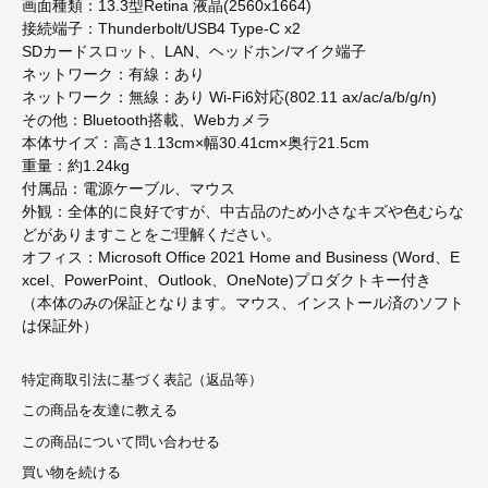
画面種類：13.3型Retina 液晶(2560x1664)
接続端子：Thunderbolt/USB4 Type-C x2
SDカードスロット、LAN、ヘッドホン/マイク端子
ネットワーク：有線：あり
ネットワーク：無線：あり Wi-Fi6対応(802.11 ax/ac/a/b/g/n)
その他：Bluetooth搭載、Webカメラ
本体サイズ：高さ1.13cm×幅30.41cm×奥行21.5cm
重量：約1.24kg
付属品：電源ケーブル、マウス
外観：全体的に良好ですが、中古品のため小さなキズや色むらな
どがありますことをご理解ください。
オフィス：Microsoft Office 2021 Home and Business (Word、E
xcel、PowerPoint、Outlook、OneNote)プロダクトキー付き
（本体のみの保証となります。マウス、インストール済のソフト
は保証外）
特定商取引法に基づく表記（返品等）
この商品を友達に教える
この商品について問い合わせる
買い物を続ける