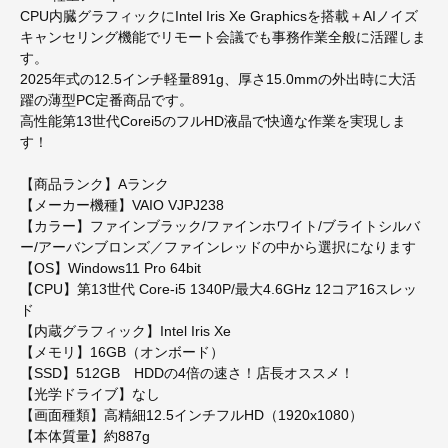
CPU内臓グラフィックにIntel Iris Xe Graphicsを搭載＋AIノイズ
キャンセリング機能でリモート会議でも事務作業全般に活躍しま
す。
2025年式の12.5インチ軽量891g、厚さ15.0mmの外出時に大活
躍の薄型PC定番商品です。
高性能第13世代Corei5のフルHD液晶で快適な作業を実現しま
す！
【商品ランク】Aランク
【メーカー機種】VAIO VJPJ238
【カラー】ファインブラック/ファインホワイト/ブライトシルバ
ー/アーバンブロンズ／ファインレッドの中から選択になります
【OS】Windows11 Pro 64bit
【CPU】第13世代 Core-i5 1340P/最大4.6GHz 12コア16スレッ
ド
【内蔵グラフィック】Intel Iris Xe
【メモリ】16GB（オンボード）
【SSD】512GB HDDの4倍の速さ！店長オススメ！
【光学ドライブ】なし
【画面種類】高精細12.5インチフルHD（1920x1080）
【本体質量】約887g