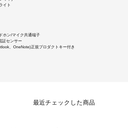
クライト
ヘッドホン/マイク共通端子
指紋認証センサー
oint、Outlook、OneNote)正規プロダクトキー付き
最近チェックした商品