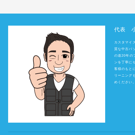
代表 
カスタマイズ
質な中古パ
の道20年
ンを丁寧に
客様のもと
リーニング
めください