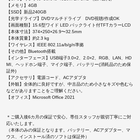
【メモリ】4GB
【SSD】新品240GB
【光学ドライブ】DVDマルチドライブ DVD視聴/作成OK
【画面種類】15.6型ワイド LED バックライト付TFTカラーLCD
【本体寸法】374×250×26.9〜32.5mm
【本体質量】約2.3 kg
【ワイヤレス】IEEE 802.11a/b/g/n準拠
【その他】Bluetooth搭載
【インターフェース】USB端子3.0×2、2.0×2、RGB、LAN、HD
MI、ヘッドホン端子、マイク端子、バッテリー(消耗品のため保
証外)
【アクセサリ】電源コード、ACアダプタ
【外観】全体的に良好ですが、中古品のため小さなキズや色むら
などがありますことをご理解ください。
【オフィス】Microsoft Office 2021
＊ご購入後6カ月の保証で安心。専任スタッフが親切丁寧にご対
応いたします。
（本体のみの保証となります。バッテリー、ACアダプター、マ
ウス、インストール済のソフトは保証外）