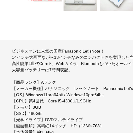
ビジネスマンに人気の国産Panasonic Let'sNote！
14インチ大画面ながら13インチなみのコンパクトさを実現した当時
高性能第4世代Corei5、Webカメラ、Bluetoothもついたオー
大容量バッテリーは7時間表記。
【商品ランク】Aランク
【メーカー機種】パナソニック レッツノート Panasonic Let's no
【OS】Windows11pro64bit / Windows10pro64bit
【CPU】第4世代 Core i5-4300U/1.9GHz
【メモリ】8GB
【SSD】480GB
【光学ドライブ】DVDマルチドライブ
【画面種類】高精細14インチ HD（1366×768）
【本体質量】約1.34kg